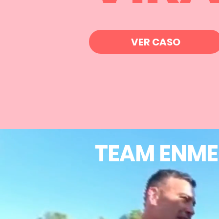
VER CASO
TEAM ENME