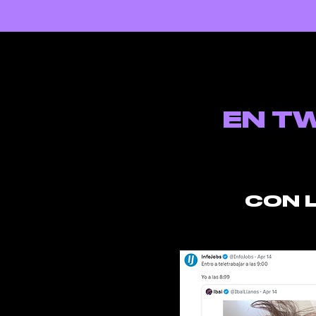
EN T
CON 