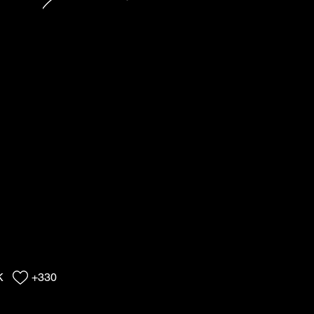
K
+330