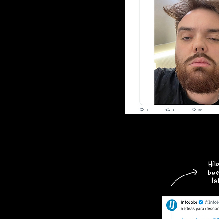
Hil
bue
la