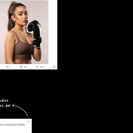
dios
as del