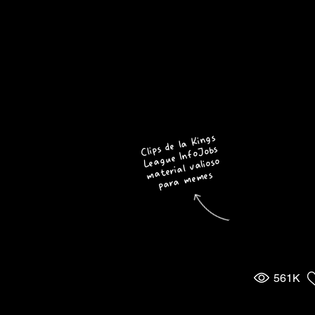
Clips de la Kings
League InfoJobs
material valioso
para memes
561K