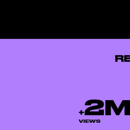
R
2
+
VIEWS