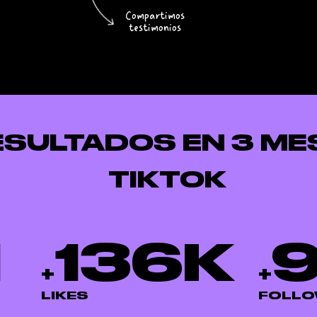
Compartimos
testimonios
ESULTADOS EN 3 ME
TIKTOK
M
136
K
9
+
+
LIKES
FOLL