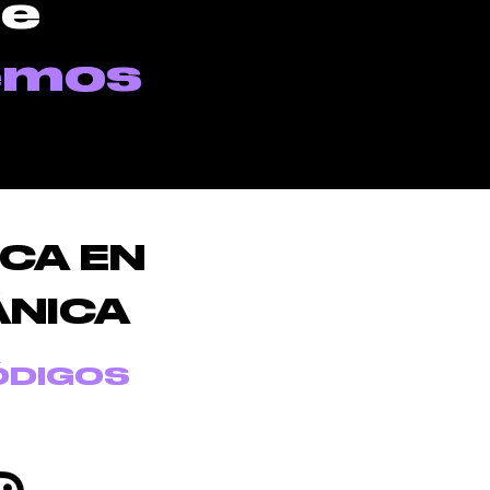
de
emos
CA EN
ÁNICA
ÓDIGOS