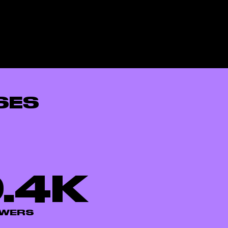
SES
.4K
OWERS