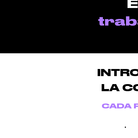
E
trab
INTR
LA C
CADA 