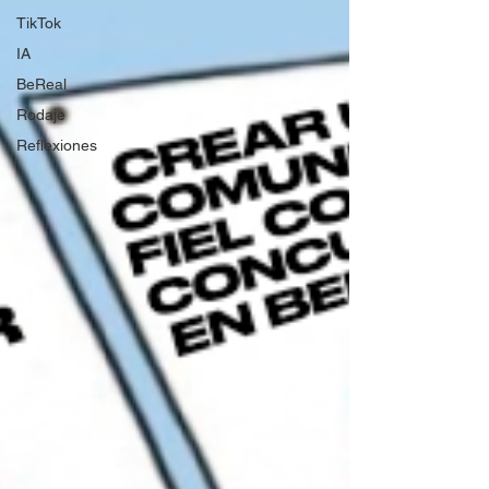
TikTok
IA
BeReal
Rodaje
Reflexiones