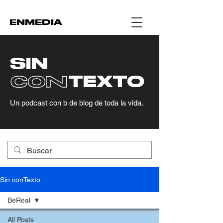
ENMEDIA
SIN
CON..
TEXT
O
Un podcast con b de blog de toda la vida.
Sin conTexto
BeReal
All Posts